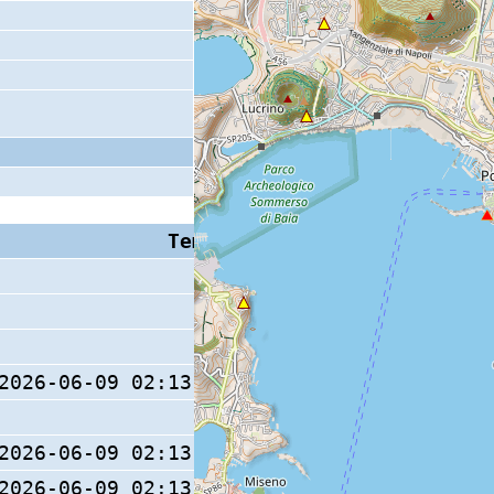
Tempo S (W/M/O)
Coda
2026-06-09 02:13:39.8 (0/ / )
2026-06-09 02:13:39.3 (0/ / )
2026-06-09 02:13:39.3 (0/ / )
9 s