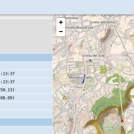
+
−
2:13:37
4:13:37
 50.13)
 08.09)