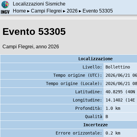
Localizzazioni Sismiche
Home
▸
Campi Flegrei
▸
2026
▸ Evento 53305
Evento 53305
Campi Flegrei, anno 2026
Localizzazione
Livello:
Bollettino
Tempo origine (UTC):
2026/06/21 0
Tempo origine (Locale):
2026/06/21 0
Latitudine:
40.8295 (40N
Longitudine:
14.1402 (14E
Profondità:
1.0 km
Qualità
B
Incertezze
Errore orizzontale:
0.2 km