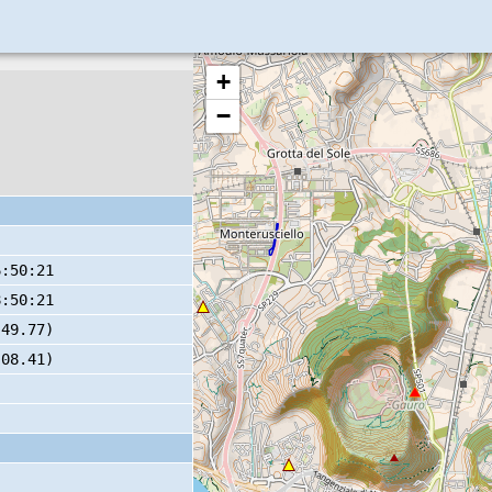
+
−
6:50:21
8:50:21
 49.77)
 08.41)