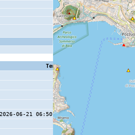
Tempo S (W/M/O)
Coda
2026-06-21 06:50:23.2 (0/ / )
8 s