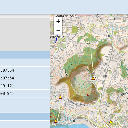
+
−
0:07:54
2:07:54
 49.12)
 08.94)