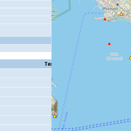
Tempo S (W/M/O)
Coda
8 s