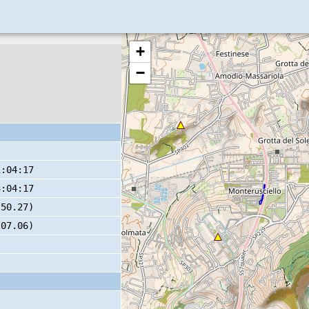
+
−
1:04:17
3:04:17
 50.27)
 07.06)