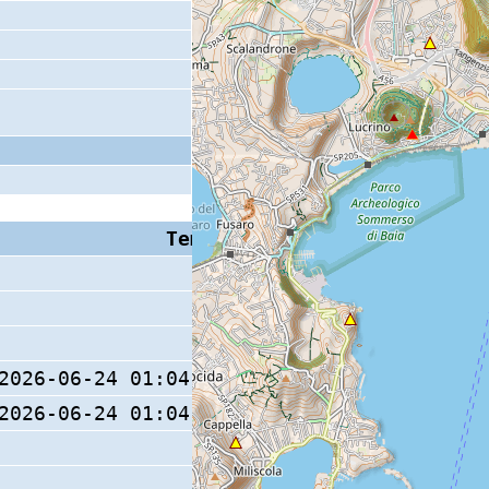
Tempo S (W/M/O)
Coda
2026-06-24 01:04:19.5 (0/ / )
2026-06-24 01:04:19.9 (0/ / )
14 s