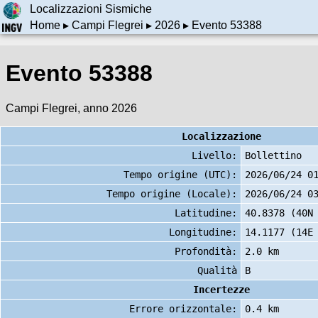
Localizzazioni Sismiche
Home
▸
Campi Flegrei
▸
2026
▸ Evento 53388
Evento 53388
Campi Flegrei, anno 2026
Localizzazione
Livello:
Bollettino
Tempo origine (UTC):
2026/06/24 0
Tempo origine (Locale):
2026/06/24 0
Latitudine:
40.8378 (40N
Longitudine:
14.1177 (14E
Profondità:
2.0 km
Qualità
B
Incertezze
Errore orizzontale:
0.4 km