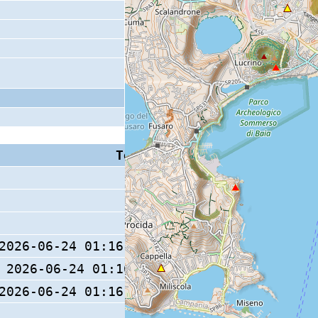
Tempo S (W/M/O)
Coda
2026-06-24 01:16:02.88 (0/ / )
2026-06-24 01:16:03.3 (0/ / )
20 s
2026-06-24 01:16:03.24 (0/ / )