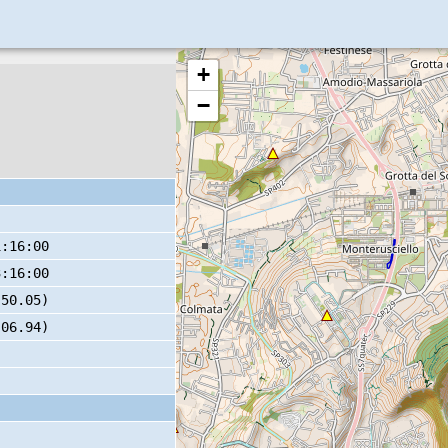
+
−
1:16:00
3:16:00
 50.05)
 06.94)