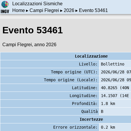
Localizzazioni Sismiche
Home
▸
Campi Flegrei
▸
2026
▸ Evento 53461
Evento 53461
Campi Flegrei, anno 2026
Localizzazione
Livello:
Bollettino
Tempo origine (UTC):
2026/06/28 0
Tempo origine (Locale):
2026/06/28 0
Latitudine:
40.8265 (40N
Longitudine:
14.1507 (14E
Profondità:
1.8 km
Qualità
B
Incertezze
Errore orizzontale:
0.2 km