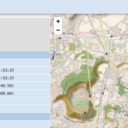
+
−
7:53:37
9:53:37
 49.59)
 09.04)