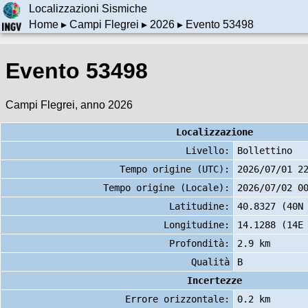
Localizzazioni Sismiche
Home
▸
Campi Flegrei
▸
2026
▸ Evento 53498
Evento 53498
Campi Flegrei, anno 2026
Localizzazione
Livello:
Bollettino
Tempo origine (UTC):
2026/07/01 2
Tempo origine (Locale):
2026/07/02 0
Latitudine:
40.8327 (40N
Longitudine:
14.1288 (14E
Profondità:
2.9 km
Qualità
B
Incertezze
Errore orizzontale:
0.2 km