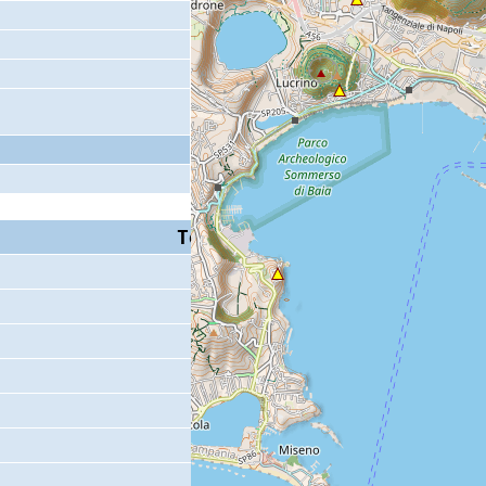
Tempo S (W/M/O)
Coda
14 s