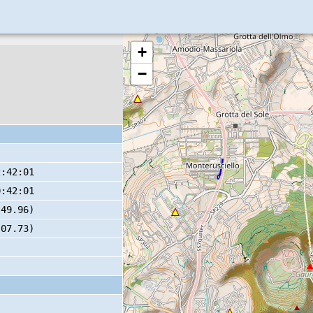
+
−
2:42:01
0:42:01
 49.96)
 07.73)