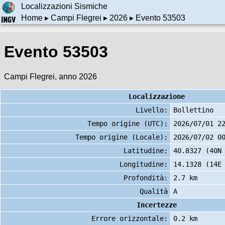
Localizzazioni Sismiche
Home
▸
Campi Flegrei
▸
2026
▸ Evento 53503
Evento 53503
Campi Flegrei, anno 2026
Localizzazione
Livello:
Bollettino
Tempo origine (UTC):
2026/07/01 2
Tempo origine (Locale):
2026/07/02 0
Latitudine:
40.8327 (40N
Longitudine:
14.1328 (14E
Profondità:
2.7 km
Qualità
A
Incertezze
Errore orizzontale:
0.2 km