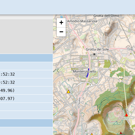
+
−
2:52:32
0:52:32
 49.96)
 07.97)