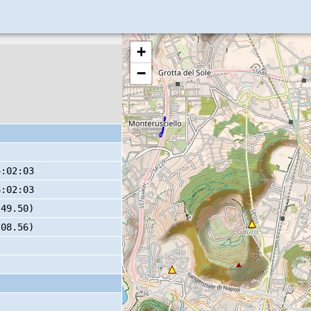
+
−
4:02:03
6:02:03
 49.50)
 08.56)