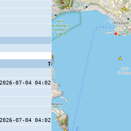
Tempo S (W/M/O)
Coda
2026-07-04 04:02:05.11 (0/ / )
2026-07-04 04:02:05.17 (0/ / )
11 s