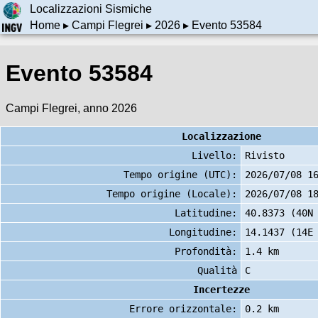
Localizzazioni Sismiche
Home
▸
Campi Flegrei
▸
2026
▸ Evento 53584
Evento 53584
Campi Flegrei, anno 2026
Localizzazione
Livello:
Rivisto
Tempo origine (UTC):
2026/07/08 1
Tempo origine (Locale):
2026/07/08 1
Latitudine:
40.8373 (40N
Longitudine:
14.1437 (14E
Profondità:
1.4 km
Qualità
C
Incertezze
Errore orizzontale:
0.2 km