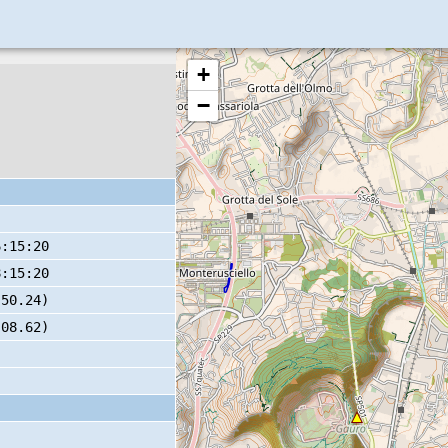
+
−
6:15:20
8:15:20
 50.24)
 08.62)