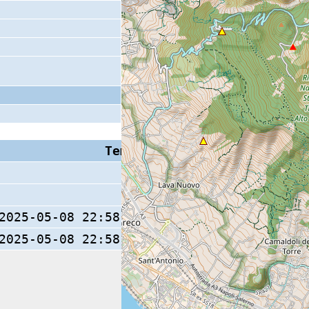
Tempo S (W/M/O)
Coda
2025-05-08 22:58:47.7 (0/ / )
12 s
2025-05-08 22:58:48.2 (0/ / )