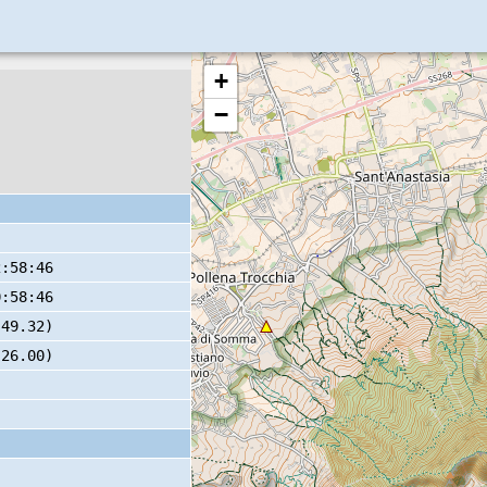
+
−
2:58:46
0:58:46
 49.32)
 26.00)