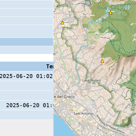
Tempo S (W/M/O)
Coda
2025-06-20 01:02:44.6 (0/ / )
10 s
2025-06-20 01:02:45 (0/ / )