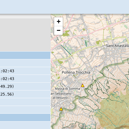
+
−
1:02:43
3:02:43
 49.29)
 25.56)