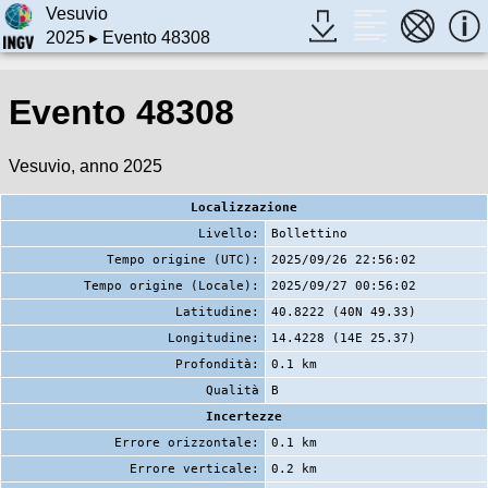
Vesuvio
2025
▸ Evento 48308
Evento 48308
Vesuvio, anno 2025
Localizzazione
Livello:
Bollettino
Tempo origine (UTC):
2025/09/26 22:56:02
Tempo origine (Locale):
2025/09/27 00:56:02
Latitudine:
40.8222 (40N 49.33)
Longitudine:
14.4228 (14E 25.37)
Profondità:
0.1 km
Qualità
B
Incertezze
Errore orizzontale:
0.1 km
Errore verticale:
0.2 km