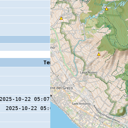
Tempo S (W/M/O)
Coda
2025-10-22 05:07:13.3 (0/ / )
17 s
2025-10-22 05:07:13 (0/ / )