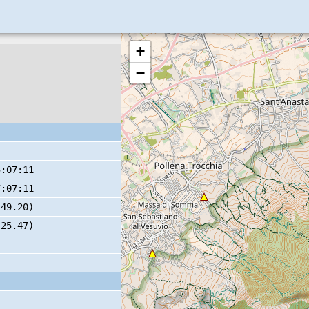
+
−
5:07:11
7:07:11
 49.20)
 25.47)