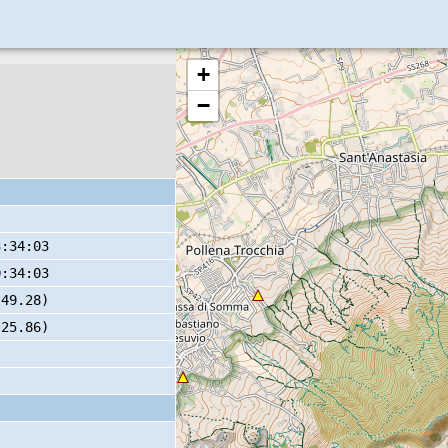
+
−
3:34:03
0:34:03
 49.28)
 25.86)