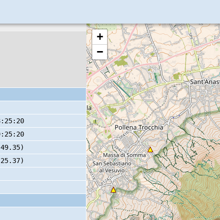
+
−
8:25:20
9:25:20
 49.35)
 25.37)