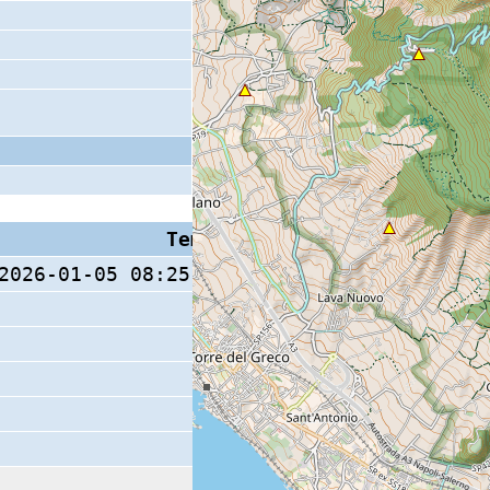
Tempo S (W/M/O)
Coda
2026-01-05 08:25:22.2 (0/ / )
10 s