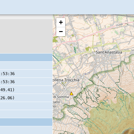
+
−
2:53:36
3:53:36
 49.41)
 26.06)