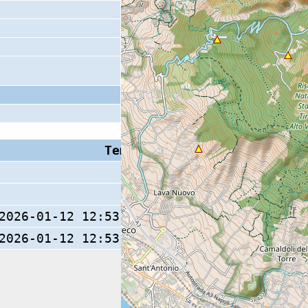
Tempo S (W/M/O)
Coda
11 s
2026-01-12 12:53:37.7 (0/ / )
2026-01-12 12:53:37.8 (0/ / )