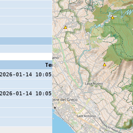
Tempo S (W/M/O)
Coda
2026-01-14 10:05:47.4 (0/ / )
16 s
2026-01-14 10:05:46.9 (0/ / )