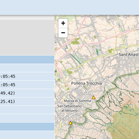
+
−
0:05:45
1:05:45
 49.42)
 25.41)