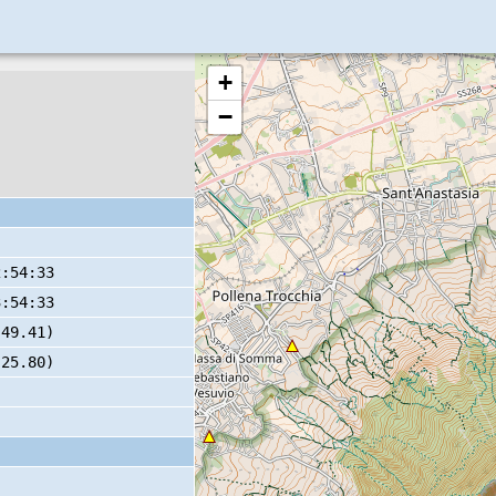
+
−
2:54:33
3:54:33
 49.41)
 25.80)