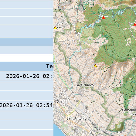
Tempo S (W/M/O)
Coda
2026-01-26 02:54:36 (0/ / )
36 s
2026-01-26 02:54:35.2 (0/ / )
44 s