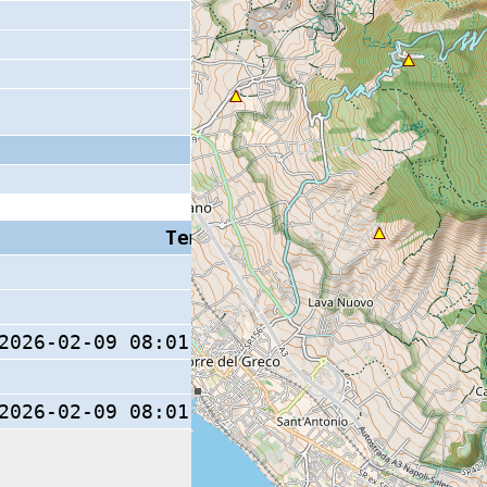
Tempo S (W/M/O)
Coda
2026-02-09 08:01:36.2 (0/ / )
13 s
2026-02-09 08:01:35.8 (0/ / )