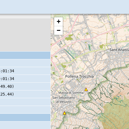
+
−
8:01:34
9:01:34
 49.40)
 25.44)