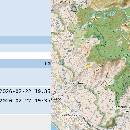
Tempo S (W/M/O)
Coda
2026-02-22 19:35:40.9 (0/ / )
2026-02-22 19:35:41.1 (0/ / )
19 s