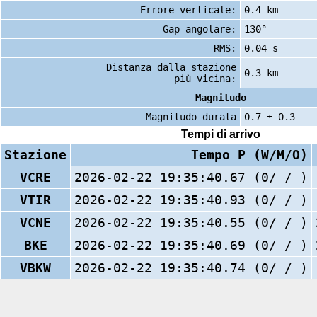
Errore verticale:
0.4 km
Gap angolare:
130°
RMS:
0.04 s
Distanza dalla stazione
0.3 km
più vicina:
Magnitudo
Magnitudo durata
0.7 ± 0.3
Tempi di arrivo
Stazione
Tempo P (W/M/O)
VCRE
2026-02-22 19:35:40.67 (0/ / )
VTIR
2026-02-22 19:35:40.93 (0/ / )
VCNE
2026-02-22 19:35:40.55 (0/ / )
BKE
2026-02-22 19:35:40.69 (0/ / )
VBKW
2026-02-22 19:35:40.74 (0/ / )