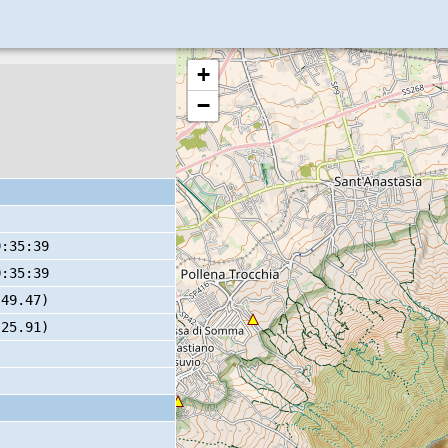
+
−
9:35:39
0:35:39
 49.47)
 25.91)