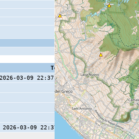
Tempo S (W/M/O)
Coda
2026-03-09 22:37:07.87 (0/ / )
10 s
2026-03-09 22:37:07.8 (0/ / )