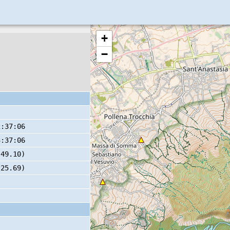
+
−
2:37:06
3:37:06
 49.10)
 25.69)