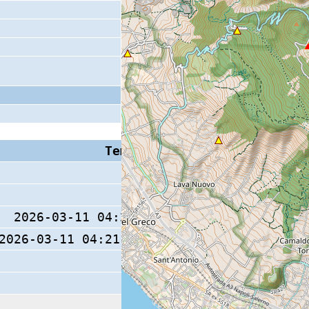
Tempo S (W/M/O)
Coda
2026-03-11 04:21:41 (0/ / )
2026-03-11 04:21:40.8 (0/ / )
11 s