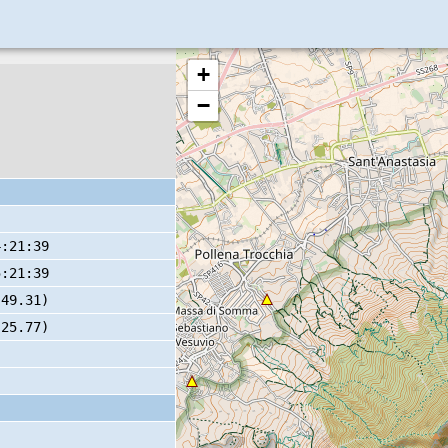
+
−
4:21:39
5:21:39
 49.31)
 25.77)