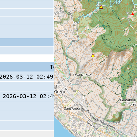
Tempo S (W/M/O)
Coda
2026-03-12 02:49:09.96 (0/ / )
2026-03-12 02:49:10.1 (0/ / )
12 s