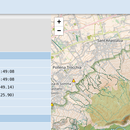
+
−
2:49:08
3:49:08
 49.14)
 25.90)