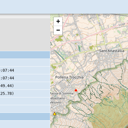
+
−
0:07:44
2:07:44
 49.44)
 25.78)