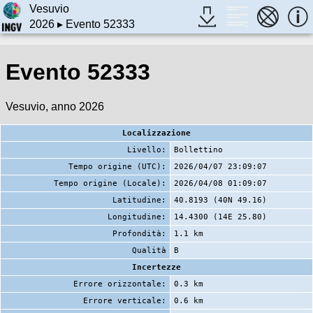
Vesuvio
2026
▸ Evento 52333
Evento 52333
Vesuvio, anno 2026
Localizzazione
Livello:
Bollettino
Tempo origine (UTC):
2026/04/07 23:09:07
Tempo origine (Locale):
2026/04/08 01:09:07
Latitudine:
40.8193 (40N 49.16)
Longitudine:
14.4300 (14E 25.80)
Profondità:
1.1 km
Qualità
B
Incertezze
Errore orizzontale:
0.3 km
Errore verticale:
0.6 km