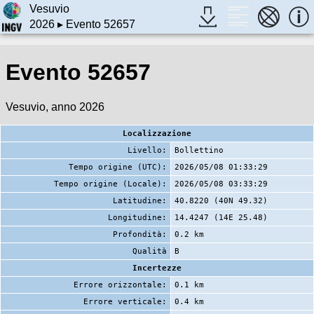
Vesuvio
2026
▸ Evento 52657
Evento 52657
Vesuvio, anno 2026
Localizzazione
Livello:
Bollettino
Tempo origine (UTC):
2026/05/08 01:33:29
Tempo origine (Locale):
2026/05/08 03:33:29
Latitudine:
40.8220 (40N 49.32)
Longitudine:
14.4247 (14E 25.48)
Profondità:
0.2 km
Qualità
B
Incertezze
Errore orizzontale:
0.1 km
Errore verticale:
0.4 km