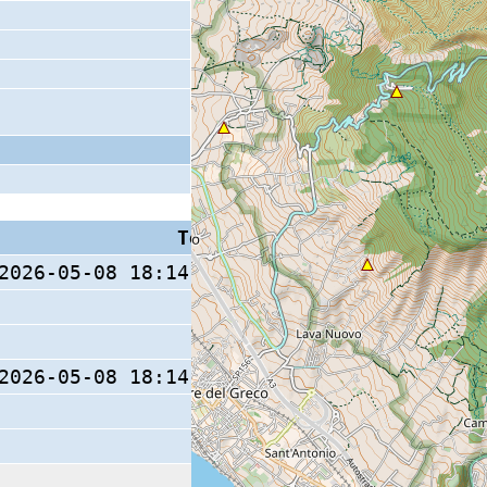
Tempo S (W/M/O)
Coda
2026-05-08 18:14:08.27 (0/ / )
14 s
2026-05-08 18:14:08.47 (0/ / )