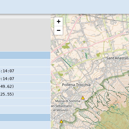
+
−
8:14:07
0:14:07
 49.62)
 25.55)