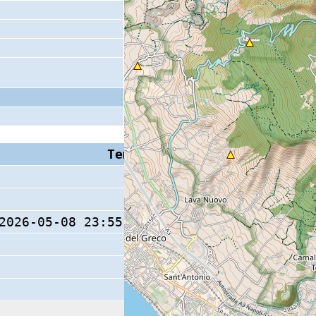
Tempo S (W/M/O)
Coda
10 s
2026-05-08 23:55:37.5 (0/ / )