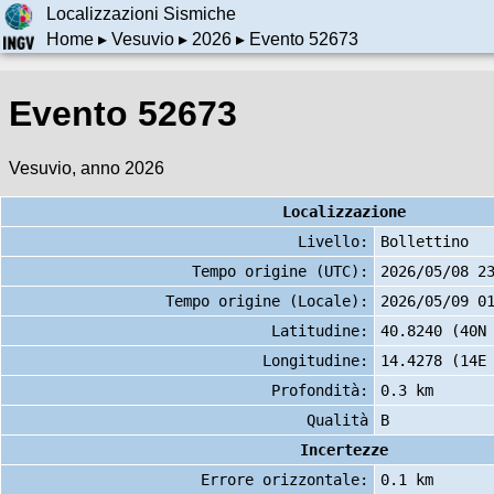
Localizzazioni Sismiche
Home
▸
Vesuvio
▸
2026
▸ Evento 52673
Evento 52673
Vesuvio, anno 2026
Localizzazione
Livello:
Bollettino
Tempo origine (UTC):
2026/05/08 2
Tempo origine (Locale):
2026/05/09 0
Latitudine:
40.8240 (40N
Longitudine:
14.4278 (14E
Profondità:
0.3 km
Qualità
B
Incertezze
Errore orizzontale:
0.1 km