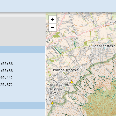
+
−
3:55:36
1:55:36
 49.44)
 25.67)