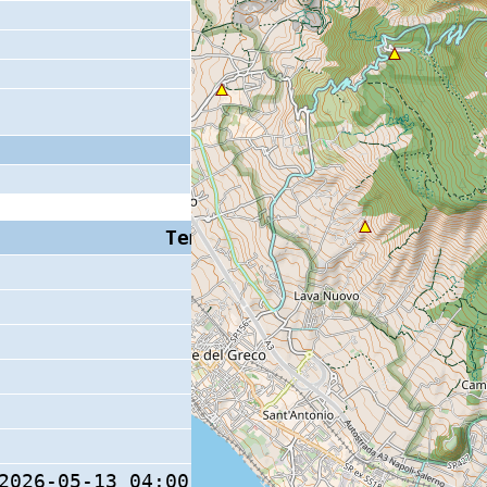
Tempo S (W/M/O)
Coda
14 s
2026-05-13 04:00:37.5 (0/ / )