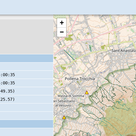
+
−
4:00:35
6:00:35
 49.35)
 25.57)