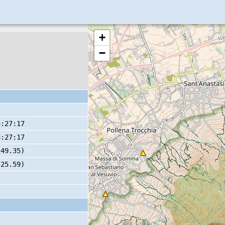
+
−
4:27:17
6:27:17
 49.35)
 25.59)