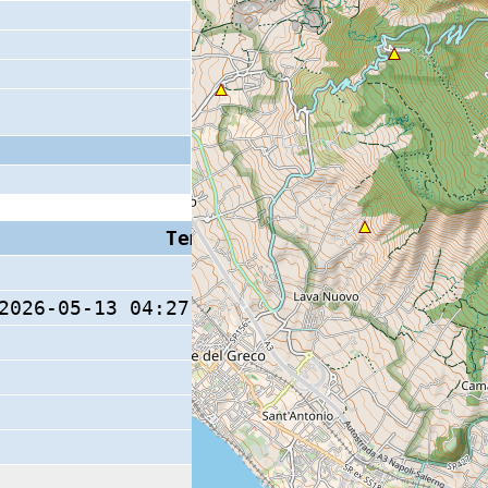
Tempo S (W/M/O)
Coda
2026-05-13 04:27:19.2 (0/ / )
11 s