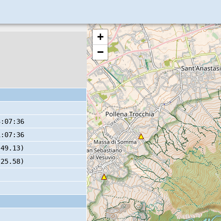
+
−
3:07:36
1:07:36
 49.13)
 25.58)