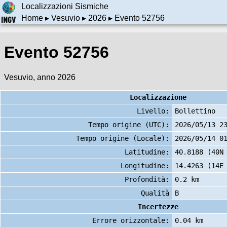
Localizzazioni Sismiche
Home
▸
Vesuvio
▸
2026
▸ Evento 52756
Evento 52756
Vesuvio, anno 2026
Localizzazione
Livello:
Bollettino
Tempo origine (UTC):
2026/05/13 2
Tempo origine (Locale):
2026/05/14 0
Latitudine:
40.8188 (40N
Longitudine:
14.4263 (14E
Profondità:
0.2 km
Qualità
B
Incertezze
Errore orizzontale:
0.04 km