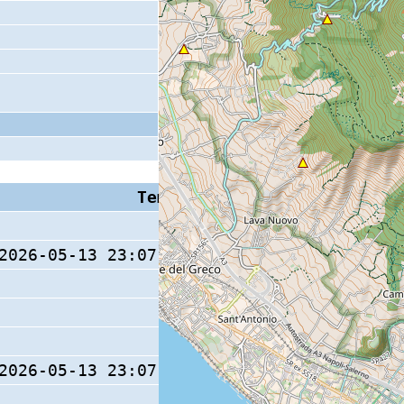
Tempo S (W/M/O)
Coda
2026-05-13 23:07:37.8 (0/ / )
18 s
2026-05-13 23:07:37.9 (0/ / )