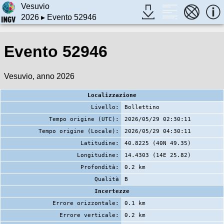
Vesuvio
2026
▸ Evento 52946
Evento 52946
Vesuvio, anno 2026
Localizzazione
Livello:
Bollettino
Tempo origine (UTC):
2026/05/29 02:30:11
Tempo origine (Locale):
2026/05/29 04:30:11
Latitudine:
40.8225 (40N 49.35)
Longitudine:
14.4303 (14E 25.82)
Profondità:
0.2 km
Qualità
B
Incertezze
Errore orizzontale:
0.1 km
Errore verticale:
0.2 km