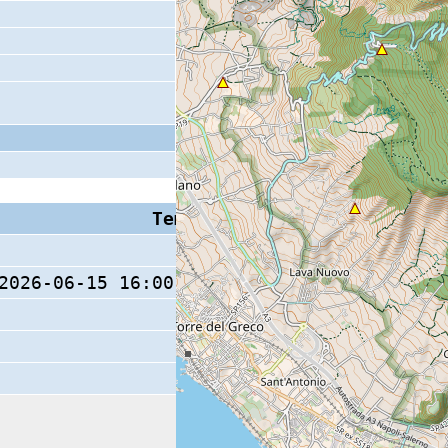
Tempo S (W/M/O)
Coda
2026-06-15 16:00:31.3 (0/ / )
10 s