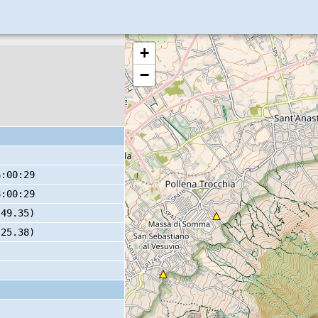
+
−
6:00:29
8:00:29
 49.35)
 25.38)