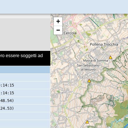
+
−
ero essere soggetti ad
0:14:15
2:14:15
 48.54)
 24.53)