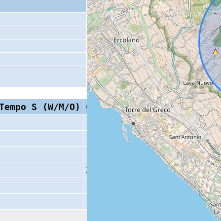
Tempo S (W/M/O)
Coda
19 s
7 s
7 s
36 s
15 s
11 s