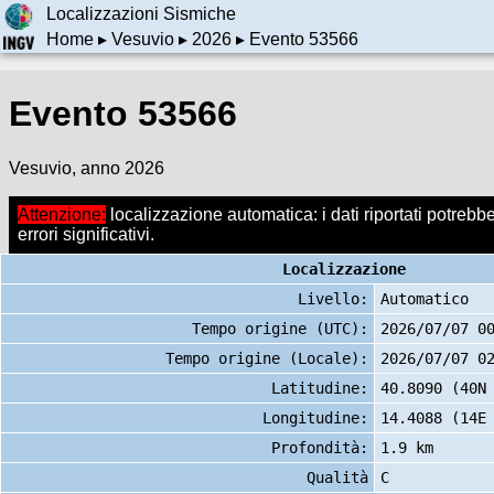
Localizzazioni Sismiche
Home
▸
Vesuvio
▸
2026
▸ Evento 53566
Evento 53566
Vesuvio, anno 2026
Attenzione:
localizzazione automatica: i dati riportati potrebb
errori significativi.
Localizzazione
Livello:
Automatico
Tempo origine (UTC):
2026/07/07 0
Tempo origine (Locale):
2026/07/07 0
Latitudine:
40.8090 (40N
Longitudine:
14.4088 (14E
Profondità:
1.9 km
Qualità
C