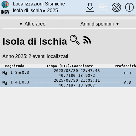
Localizzazioni Sismiche
Isola di Ischia
▸ 2025
Altre aree
Anni disponibili
Isola di Ischia
Anno 2025:
2 eventi localizzati
Magnitudo
Tempo (UTC)/Coordinate
Profondità
2025/08/30 22:47:43
M
1.3
±
0.3
0.1
d
40.7180
13.9072
2025/08/30 21:03:11
M
1.4
±
0.3
0.8
d
40.7187
13.9067