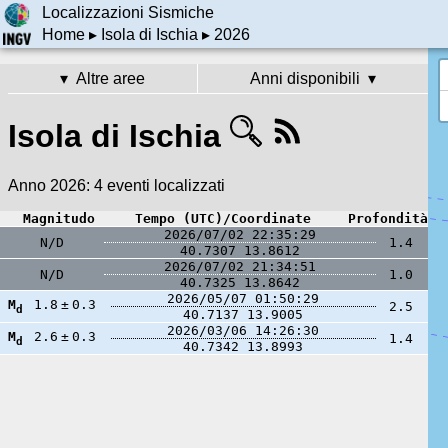
Localizzazioni Sismiche
Home
▸
Isola di Ischia
▸ 2026
Altre aree
Anni disponibili
Isola di Ischia
Anno 2026:
4 eventi localizzati
Magnitudo
Tempo (UTC)/Coordinate
Profondità
2026/07/02 22:35:29
N/D
1.4
40.7307
13.8612
2026/07/02 21:34:51
N/D
1.0
40.7325
13.8642
2026/05/07 01:50:29
M
1.8
±
0.3
2.5
d
40.7137
13.9005
2026/03/06 14:26:30
M
2.6
±
0.3
1.4
d
40.7342
13.8993