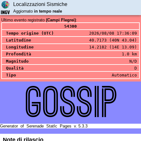
Localizzazioni Sismiche
Aggiornato
in tempo reale
Ultimo evento registrato
(Campi Flegrei)
:
54300
Tempo origine (UTC)
2026/08/08 17:36:09
Latitudine
40.7173 (40N 43.04)
Longitudine
14.2182 (14E 13.09)
Profondità
1.0 km
Magnitudo
N/D
Qualità
D
Tipo
Automatico
GOSSIP
Generator
of
Serenade
StatIc
Pages
v. 5.3.3
Note di rilascio