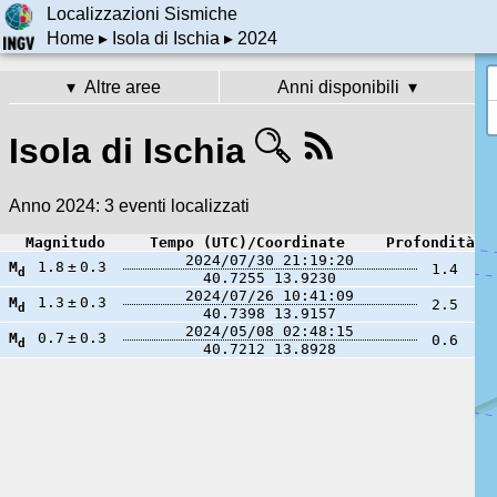
Localizzazioni Sismiche
Home
▸
Isola di Ischia
▸ 2024
Altre aree
Anni disponibili
Isola di Ischia
Anno 2024:
3 eventi localizzati
Magnitudo
Tempo (UTC)/Coordinate
Profondità
2024/07/30 21:19:20
M
1.8
±
0.3
1.4
d
40.7255
13.9230
2024/07/26 10:41:09
M
1.3
±
0.3
2.5
d
40.7398
13.9157
2024/05/08 02:48:15
M
0.7
±
0.3
0.6
d
40.7212
13.8928